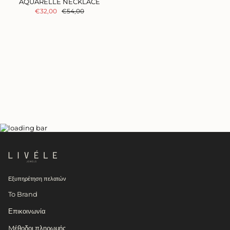
AQUARELLE NECKLACE
€32,00
€54,00
Εξυπηρέτηση πελατών
To Brand
Επικοινωνία
Mέθοδοι πληρωμής